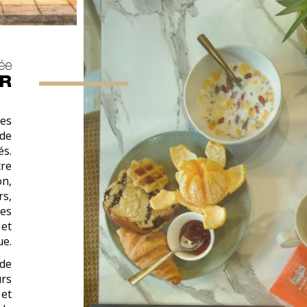
née
ER
les
 de
és.
tre
on,
rs,
les
 et
ue.
 de
urs
 et