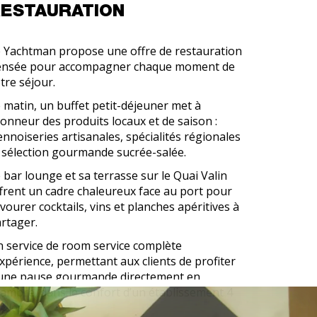
ESTAURATION
 Yachtman propose une offre de restauration
ensée pour accompagner chaque moment de
tre séjour.
 matin, un buffet petit-déjeuner met à
honneur des produits locaux et de saison :
ennoiseries artisanales, spécialités régionales
 sélection gourmande sucrée-salée.
 bar lounge et sa terrasse sur le Quai Valin
frent un cadre chaleureux face au port pour
vourer cocktails, vins et planches apéritives à
rtager.
 service de room service complète
expérience, permettant aux clients de profiter
une pause gourmande directement en
ambre, dans le confort d’un établissement 4
oiles.