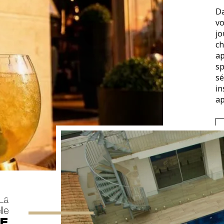
Da
vo
jo
ch
ap
sp
sé
in
ap
La
le