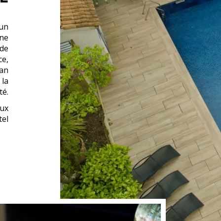
RE
 un
ine
 de
ce,
man
 la
té.
aux
tel