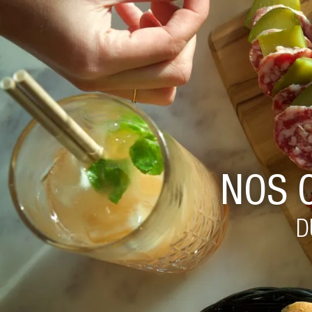
NOS 
D