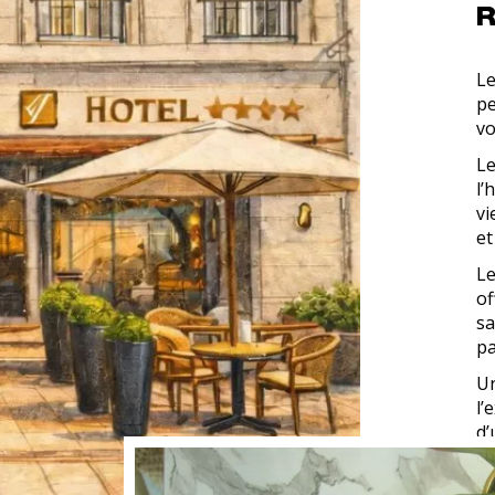
R
Le
p
vo
Le
l’
vi
et
Le
of
sa
pa
Un
l’
d’
ch
ét