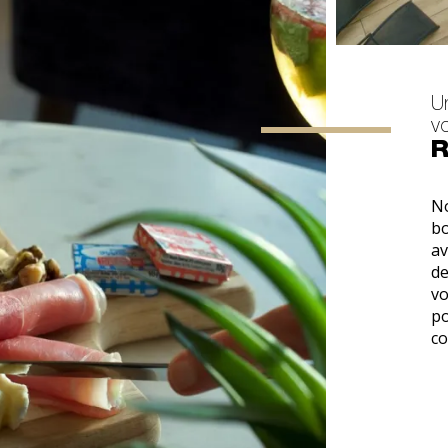
U
v
R
No
bo
av
de
vo
po
co