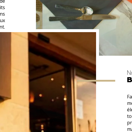
 de
its
ans
aux
nt.
h30
h00
No
B
Fa
m
él
to
pr
ma