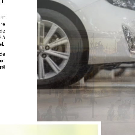
NT
ent
tre
 de
é à
el.
 de
ux-
té!