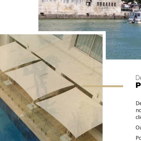
D
P
De
no
cl
Ou
Po