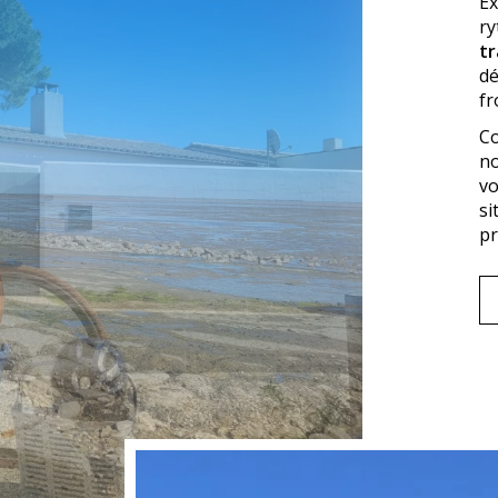
Ex
ry
tr
dé
fr
Co
no
vo
si
pr