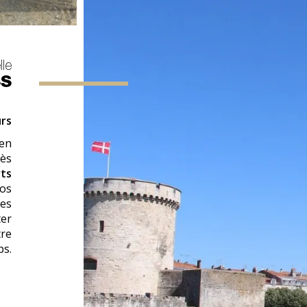
le
SS
urs
en
cès
rts
os
ées
ter
tre
ps.