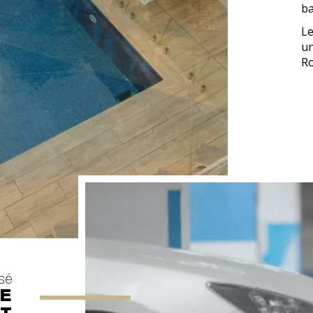
ba
Le
un
Ro
isé
DE