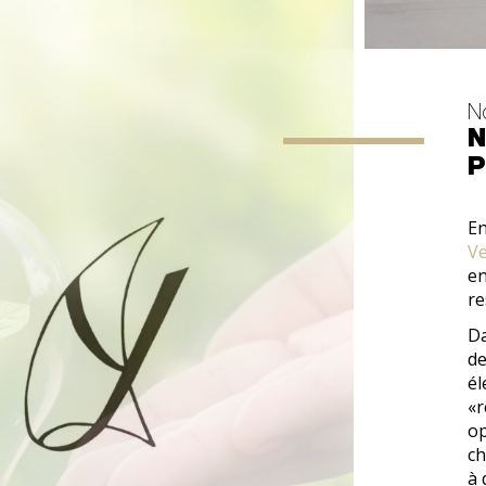
N
N
P
En
Ve
en
re
Da
de
él
«r
op
ch
à 