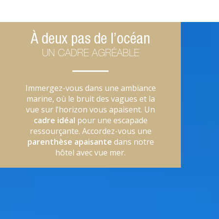
À deux pas de l’océan
UN CADRE AGRÉABLE
Immergez-vous dans une ambiance
marine, où le bruit des vagues et la
vue sur l’horizon vous apaisent. Un
cadre idéal
pour une escapade
ressourçante. Accordez-vous une
parenthèse apaisante
dans notre
hôtel avec vue mer.