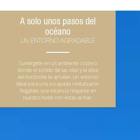
A solo unos pasos del
océano
UN ENTORNO AGRADABLE
Sumérgete en un ambiente costero
donde el sonido de las olas y la vista
del horizonte te arrullan. Un entorno
ideal para una escapada revitalizante.
Regálate una estancia relajante en
nuestro hotel con vistas al mar.